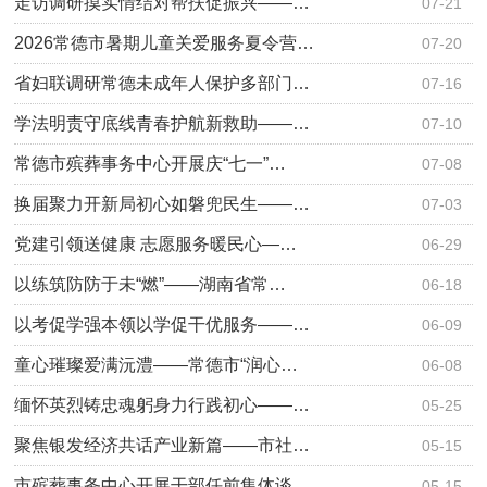
走访调研摸实情结对帮扶促振兴——…
07-21
2026常德市暑期儿童关爱服务夏令营…
07-20
省妇联调研常德未成年人保护多部门…
07-16
学法明责守底线青春护航新救助——…
07-10
常德市殡葬事务中心开展庆“七一”…
07-08
换届聚力开新局初心如磐兜民生——…
07-03
党建引领送健康 志愿服务暖民心—…
06-29
以练筑防防于未“燃”——湖南省常…
06-18
以考促学强本领以学促干优服务——…
06-09
童心璀璨爱满沅澧——常德市“润心…
06-08
缅怀英烈铸忠魂躬身力行践初心——…
05-25
聚焦银发经济共话产业新篇——市社…
05-15
市殡葬事务中心开展干部任前集体谈…
05-15